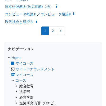
日本語理解Ｂ(散文読解)〈法〉
コンピュータ概論Ｂ／コンピュータ概論Ⅱ
現代社会と経済Ｂ
ページ 1
ページ 2
次のページ
1
2
»
ナビゲーション をスキップする
ナビゲーション
Home
マイコース
サイトアナウンスメント
マイコース
コース
総合教育
法学部
経営学部
進路研究演習（Cナビ）