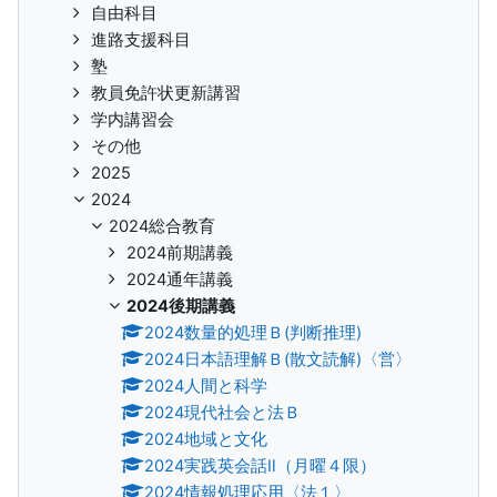
自由科目
進路支援科目
塾
教員免許状更新講習
学内講習会
その他
2025
2024
2024総合教育
2024前期講義
2024通年講義
2024後期講義
2024数量的処理Ｂ(判断推理)
2024日本語理解Ｂ(散文読解)〈営〉
2024人間と科学
2024現代社会と法Ｂ
2024地域と文化
2024実践英会話Ⅱ（月曜４限）
2024情報処理応用〈法１〉